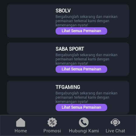
SBOLV
Bergabunglah sekarang dan mainkan
permainan terkenal kami dengan
kemenangan nyata!
Lihat Semua Permainan
SABA SPORT
Bergabunglah sekarang dan mainkan
permainan terkenal kami dengan
kemenangan nyata!
Lihat Semua Permainan
TFGAMING
Bergabunglah sekarang dan mainkan
permainan terkenal kami dengan
kemenangan nyata!
Lihat Semua Permainan
S-SPORT
Home
Promosi
Hubungi Kami
Live Chat
Bergabunglah sekarang dan mainkan
permainan terkenal kami dengan