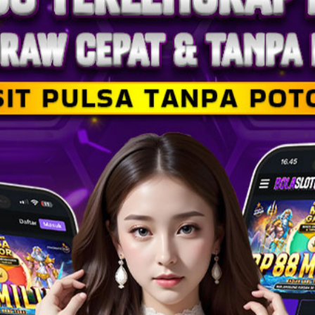
Wild Bounty Showdown
Wild Bandito
rang
Main Sekarang
Main Sekarang
Wild Ape #3258
Treasures of Aztec
rang
Main Sekarang
Main Sekarang