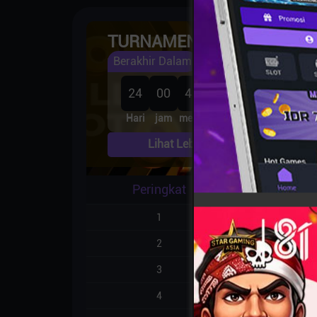
TURNAMEN BOLASLOT168
Berakhir Dalam
24
00
48
34
Hari
jam
menit
kedua
Lihat Lebih Banyak
Peringkat
Hadia
1
Kas
2
Kas
3
Kas
4
Kas