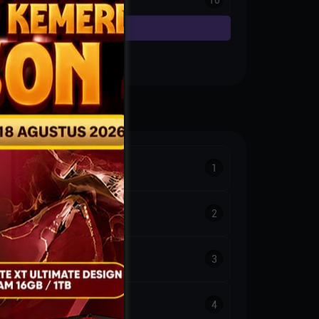
00
Muat Record Lagi
1
5.000
2
2.200
3
6.600
4
2.000