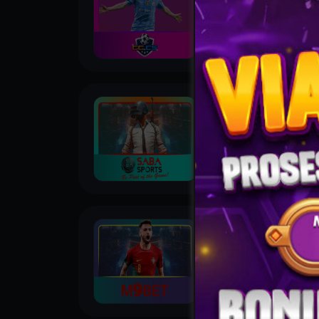
mainkan permainan terken
kami dengan kemenangan
nyata!
Lihat Semua Permaina
SABA SPORT
Bergabunglah sekarang da
mainkan permainan terken
kami dengan kemenangan
nyata!
Lihat Semua Permaina
M9BET
Bergabunglah sekarang da
mainkan permainan terken
kami dengan kemenangan
nyata!
Lihat Semua Permaina