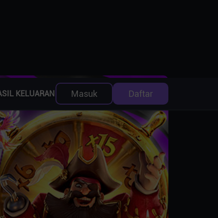
Masuk
Daftar
ASIL KELUARAN