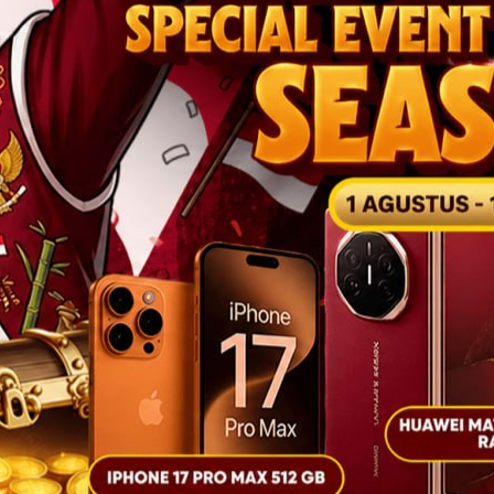
Rp 500.000
Rp 30.718.4
Rp 400.000
Rp 300.000
E*******
Tournament Global STAR GAMING ASIA Special Event Kemerdekaan !
r******
Rp 6.069.19
T******
R******
Rp 5.881.34
J*********
R******
Rp 4.740.40
R***********
Y***********
Nilai Hadiah
Rp 3.123.37