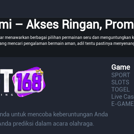
 – Akses Ringan, Promo
esar menawarkan berbagai pilihan permainan seru dan menguntungkan kh
yang mencari pengalaman bermain aman, adil tentu pastinya menyenan
Game
SPORT
SLOTS
TOGEL
Live Cas
E-GAME
nda untuk mencoba keberuntungan Anda
nda prediksi dalam acara olahraga.