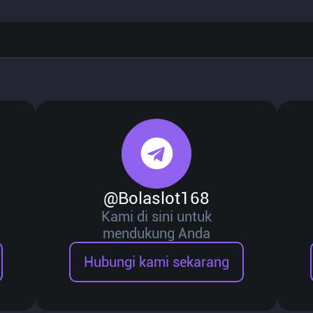
@Bolaslot168
Kami di sini untuk
mendukung Anda
Hubungi kami sekarang