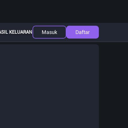
Masuk
Daftar
ASIL KELUARAN