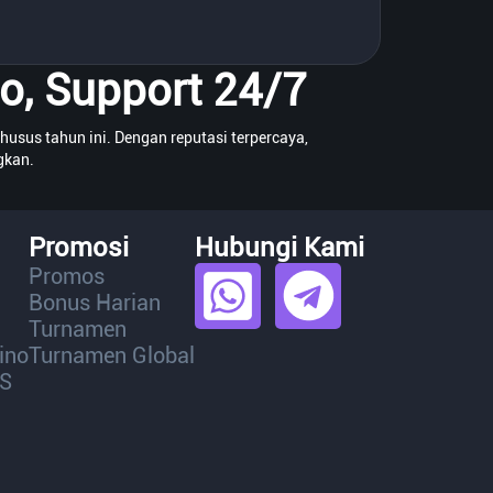
, Support 24/7
usus tahun ini. Dengan reputasi terpercaya,
gkan.
Promosi
Hubungi Kami
Promos
Bonus Harian
Turnamen
ino
Turnamen Global
S