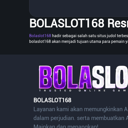
BOLASLOT168 Resmi
Bolaslot168
hadir sebagai salah satu situs judol terb
bolaslot168 akan menjadi tujuan utama para pemain 
BOLASLOT168
Layanan kami akan memungkinkan A
dalam perjudian. serta membuatkan A
Mainkan dan menangkan!