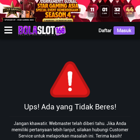
44
11
01
32
DTK
HR
JAM
MEN
Daftar
Masuk
Ups! Ada yang Tidak Beres!
Jangan khawatir. Webmaster telah diberi tahu. Jika Anda
memiliki pertanyaan lebih lanjut, silakan hubungi Customer
Service untuk melaporkan masalah ini. Terima kasih!